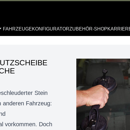
FAHRZEUGE
KONFIGURATOR
ZUBEHÖR-SHOP
KARRIER
HUTZSCHEIBE
SCHE
schleuderter Stein
em anderen Fahrzeug:
nd
mal vorkommen. Doch