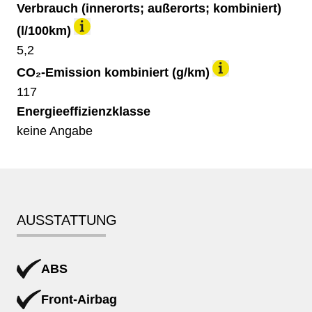
Verbrauch (innerorts; außerorts; kombiniert)
(l/100km)
5,2
CO₂-Emission kombiniert (g/km)
117
Energieeffizienzklasse
keine Angabe
AUSSTATTUNG
ABS
Front-Airbag